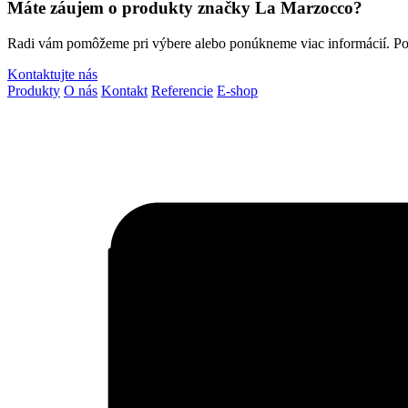
Máte záu­jem o pro­duk­ty znač­ky La Marzocco?
Radi vám pomô­že­me pri výbe­re ale­bo ponúk­ne­me viac infor­má­cií. Po
Kontaktujte nás
Produkty
O nás
Kontakt
Referencie
E-shop