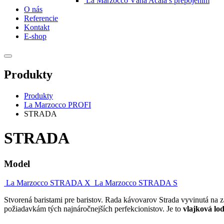
La Marzocco Váha Acaia s prepojením
O nás
Referencie
Kontakt
E-shop
Produkty
Produkty
La Marzocco PROFI
STRADA
STRADA
Model
La Marzocco STRADA X
La Marzocco STRADA S
Stvo­re­ná baris­ta­mi pre baris­tov. Rada kávo­va­rov Stra­da vyvi­nu­tá na z
požia­dav­kám tých naj­ná­roč­nej­ších per­fek­ci­onis­tov. Je to
vlaj­ko­vá l