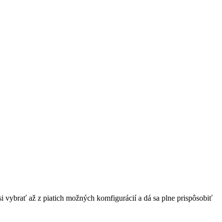
 vybrať až z pia­tich mož­ných kom­fi­gu­rá­cií a dá sa plne pris­pô­so­biť