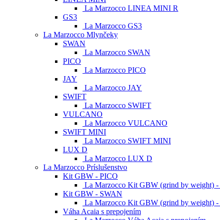
La Marzocco LINEA MINI R
GS3
La Marzocco GS3
La Marzocco Mlynčeky
SWAN
La Marzocco SWAN
PICO
La Marzocco PICO
JAY
La Marzocco JAY
SWIFT
La Marzocco SWIFT
VULCANO
La Marzocco VULCANO
SWIFT MINI
La Marzocco SWIFT MINI
LUX D
La Marzocco LUX D
La Marzocco Príslušenstvo
Kit GBW - PICO
La Marzocco Kit GBW (grind by weight) 
Kit GBW - SWAN
La Marzocco Kit GBW (grind by weight)
Váha Acaia s prepojením