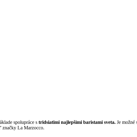
ákla­de spo­lu­prá­ce s
trid­sia­ti­mi naj­lep­ší­mi baris­ta­mi sve­ta.
Je mož­né si
oď
znač­ky La Marzocco.